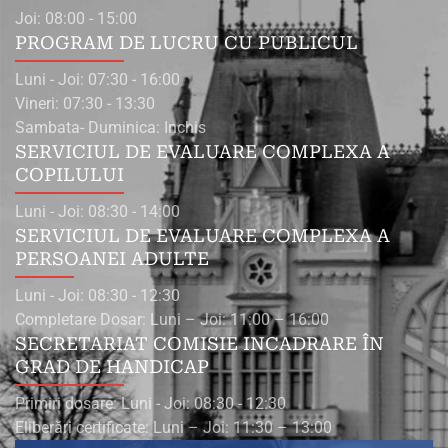
Joi: 08:00 - 15:00
PROGRAM DE LUCRU CU PUBLICUL
Luni - Joi: 07:30 - 16:00
Vineri: 07:30 - 13:30
Sambata- Duminica: Inchis
SERVICIUL DE EVALUARE COMPLEXA A
COPILULUI
Luni - Joi: 08:30 - 14:00
SERVICIUL DE EVALUARE COMPLEXA A
PERSOANEI ADULTE
Luni - Joi: 08:30 - 12:30
Completare Dosar: Luni – Joi: 11:00 – 16:00
SECRETARIAT COMISIE INCADRARE ÎN
GRAD DE HANDICAP
Primiri dosare: Luni - Joi: 08:30 - 12:30
Eliberări certificate: Luni – Joi: 11:30 – 13:00