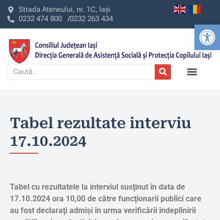
Strada Ateneului, nr. 1C, Iași
0232 474 800 /
0232 263 434
Deschide b
Tabel rezultate interviu
17.10.2024
Tabel cu re
zultatele
la interviul susţinut în data de
17.10.2024 ora 10,00 de către funcţionarii publici care
au fost declaraţi admişi în urma verificării îndeplinirii