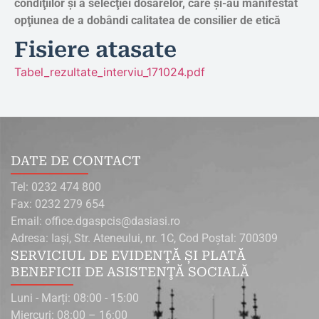
condiţiilor şi a selecţiei dosarelor, care şi-au manifestat
opţiunea
de a dobândi calitatea de consilier de etică
Fisiere atasate
Tabel_rezultate_interviu_171024.pdf
DATE DE CONTACT
Tel: 0232 474 800
Fax: 0232 279 654
Email: office.dgaspcis@dasiasi.ro
Adresa: Iaşi, Str. Ateneului, nr. 1C, Cod Poştal: 700309
SERVICIUL DE EVIDENŢĂ ŞI PLATĂ
BENEFICII DE ASISTENŢĂ SOCIALĂ
Luni - Marți: 08:00 - 15:00
Miercuri: 08:00 – 16:00