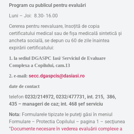
Program cu publicul pentru evaluări
Luni – Joi: 8.30- 16.00
Cererea pentru reevaluare, însoțită de copia
certificatului medical sau de fișa medicală sintetică și
ancheta socială, se depun cu 60 de zile înaintea
expirării certificatului:
1. la sediul DGASPC Iasi/ Serviciul de Evaluare
Complexa a Copilului, cam.13
secc.dgaspcis@dasiasi.ro
2. e-mail:
date de contact
telefon
0232/214972, 0232/477731, int. 215, 386,
435 – manageri de caz; int. 468 șef serviciu
Nota:
Formularele tipizate le puteţi găsi în meniul
Formulare – Protectia Copilului – pagina 1 – secţiunea
”
Documente necesare în vederea evaluării complexe a