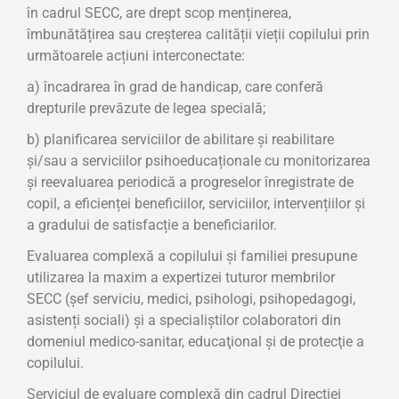
în cadrul SECC, are drept scop menținerea,
îmbunătățirea sau creșterea calității vieții copilului prin
următoarele acțiuni interconectate:
a) încadrarea în grad de handicap, care conferă
drepturile prevăzute de legea specială;
b) planificarea serviciilor de abilitare și reabilitare
și/sau a serviciilor psihoeducaționale cu monitorizarea
și reevaluarea periodică a progreselor înregistrate de
copil, a eficienței beneficiilor, serviciilor, intervențiilor și
a gradului de satisfacție a beneficiarilor.
Evaluarea complexă a copilului şi familiei presupune
utilizarea la maxim a expertizei tuturor membrilor
SECC (șef serviciu, medici, psihologi, psihopedagogi,
asistenți sociali) şi a specialiştilor colaboratori din
domeniul medico-sanitar, educaţional şi de protecţie a
copilului.
Serviciul de evaluare complexă din cadrul Direcției