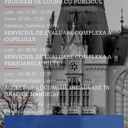
PROGRAM DE LUCRU CU PUBLICUL
Luni - Joi: 07:30 - 16:00
Vineri: 07:30 - 13:30
Sambata- Duminica: Inchis
SERVICIUL DE EVALUARE COMPLEXA A
COPILULUI
Luni - Joi: 08:30 - 14:00
SERVICIUL DE EVALUARE COMPLEXA A
PERSOANEI ADULTE
Luni - Joi: 08:30 - 12:30
Completare Dosar: Luni – Joi: 11:00 – 16:00
SECRETARIAT COMISIE INCADRARE ÎN
GRAD DE HANDICAP
Primiri dosare: Luni - Joi: 08:30 - 12:30
Eliberări certificate: Luni – Joi: 11:30 – 13:00