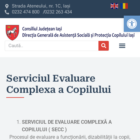
Strada Ateneului, nr. 1C, Iași
0232 474 800 /
0232 263 434
Deschide b
Serviciul Evaluare
Complexa a Copilului
SERVICIUL DE EVALUARE COMPLEXĂ A
COPILULUI ( SECC )
Procesul de evaluare a funcționării, dizabilității la copii,