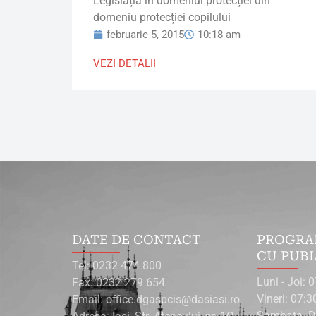
Legislația în domeniul protecției din
domeniu protecției copilului
februarie 5, 2015
10:18 am
VEZI DETALII
DATE DE CONTACT
PROGRA
CU PUB
Tel: 0232 474 800
Luni - Joi: 
Fax: 0232 279 654
Vineri: 07:3
Email: office.dgaspcis@dasiasi.ro
Sambata- D