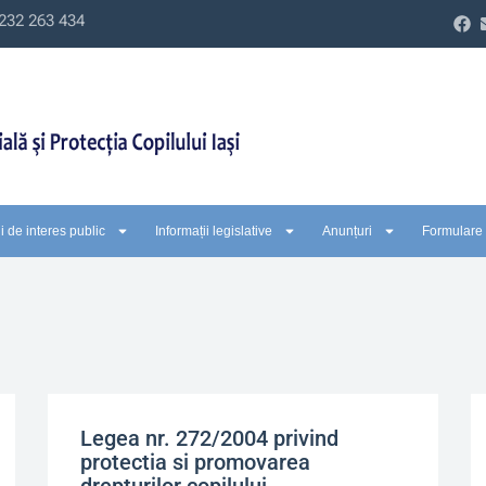
232 263 434
i de interes public
Informații legislative
Anunțuri
Formulare
Legea nr. 272/2004 privind
protectia si promovarea
drepturilor copilului