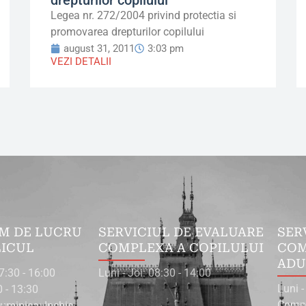
Legea nr. 272/2004 privind protectia si
promovarea drepturilor copilului
august 31, 2011
3:03 pm
VEZI DETALII
M DE LUCRU
SERVICIUL DE EVALUARE
SER
LICUL
COMPLEXA A COPILULUI
COM
ADU
07:30 - 16:00
Luni - Joi: 08:30 - 14:00
Luni -
0 - 13:30
Compl
uminica: Inchis