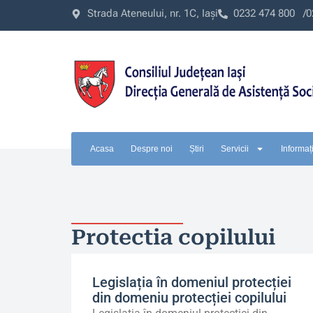
Strada Ateneului, nr. 1C, Iași
0232 474 800 /
0
Acasa
Despre noi
Știri
Servicii
Informați
Protectia copilului
Legislația în domeniul protecției
din domeniu protecției copilului