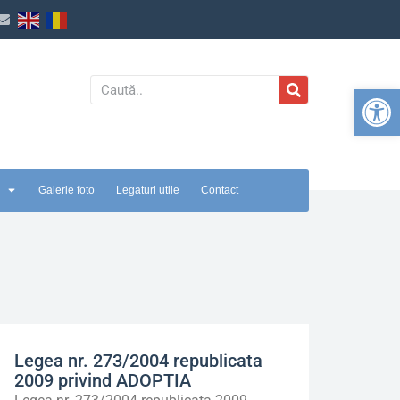
Deschide b
Galerie foto
Legaturi utile
Contact
Legea nr. 273/2004 republicata
2009 privind ADOPTIA