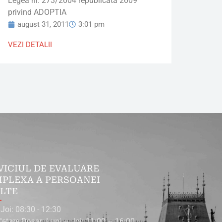
Legea nr. 273/2004 republicata 2009
privind ADOPTIA
august 31, 2011
3:01 pm
VEZI DETALII
VICIUL DE EVALUARE
PLEXA A PERSOANEI
LTE
 Joi: 08:30 - 12:30
etare Dosar: Luni – Joi: 11:00 – 16:00