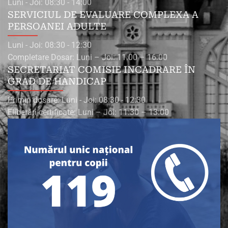
Luni - Joi: 08:30 - 14:00
SERVICIUL DE EVALUARE COMPLEXA A
PERSOANEI ADULTE
Luni - Joi: 08:30 - 12:30
Completare Dosar: Luni – Joi: 11:00 – 16:00
SECRETARIAT COMISIE INCADRARE ÎN
GRAD DE HANDICAP
Primiri dosare: Luni - Joi: 08:30 - 12:30
Eliberări certificate: Luni – Joi: 11:30 – 13:00