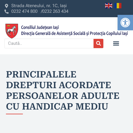
Strada Ateneului, nr. 1C, Iași
0232 474 800 /
0232 263 434
Deschide b
PRINCIPALELE
DREPTURI ACORDATE
PERSOANELOR ADULTE
CU HANDICAP MEDIU