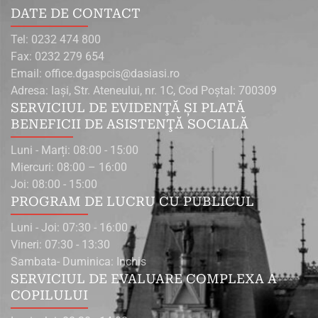
DATE DE CONTACT
Tel: 0232 474 800
Fax: 0232 279 654
Email: office.dgaspcis@dasiasi.ro
Adresa: Iaşi, Str. Ateneului, nr. 1C, Cod Poştal: 700309
SERVICIUL DE EVIDENŢĂ ŞI PLATĂ
BENEFICII DE ASISTENŢĂ SOCIALĂ
Luni - Marți: 08:00 - 15:00
Miercuri: 08:00 – 16:00
Joi: 08:00 - 15:00
PROGRAM DE LUCRU CU PUBLICUL
Luni - Joi: 07:30 - 16:00
Vineri: 07:30 - 13:30
Sambata- Duminica: Inchis
SERVICIUL DE EVALUARE COMPLEXA A
COPILULUI