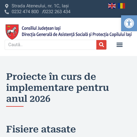
Strada Ateneului, nr. 1C, Iași
0232 474 800 /
0232 263 434
Deschide b
Proiecte în curs de
implementare pentru
anul 2026
Fisiere atasate