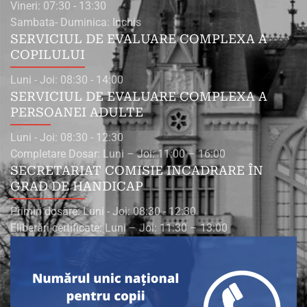
Vineri: 07:30 - 13:30
Sambata- Duminica: Inchis
SERVICIUL DE EVALUARE COMPLEXA A
COPILULUI
Luni - Joi: 08:30 - 14:00
SERVICIUL DE EVALUARE COMPLEXA A
PERSOANEI ADULTE
Luni - Joi: 08:30 - 12:30
Completare Dosar: Luni – Joi: 11:00 – 16:00
SECRETARIAT COMISIE INCADRARE ÎN
GRAD DE HANDICAP
Primiri dosare: Luni - Joi: 08:30 - 12:30
Eliberări certificate: Luni – Joi: 11:30 – 13:00